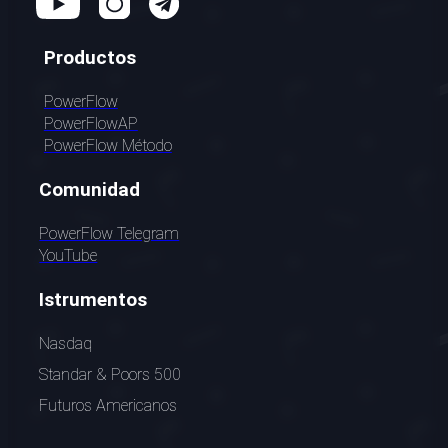
Productos
PowerFlow
PowerFlowAP
PowerFlow Método
Comunidad
PowerFlow Telegram
YouTube
Istrumentos
Nasdaq
Standar & Poors 500
Futuros Americanos