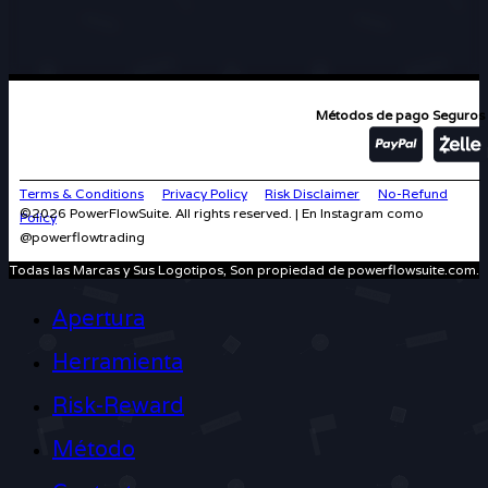
Métodos de pago Seguros
Terms & Conditions
Privacy Policy
Risk Disclaimer
No-Refund
©2026 PowerFlowSuite. All rights reserved. | En Instagram como
Policy
@powerflowtrading
Todas las Marcas y Sus Logotipos, Son propiedad de powerflowsuite.com.
Apertura
Herramienta
Risk-Reward
Método