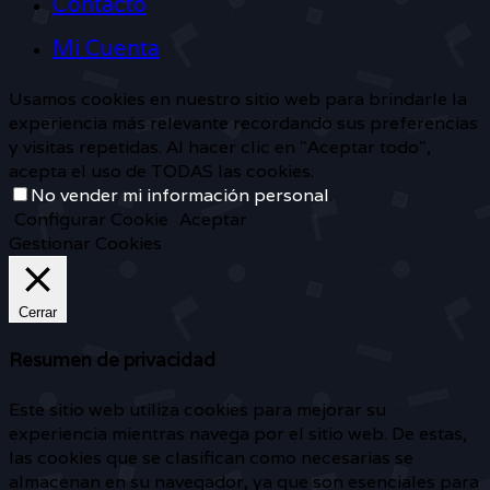
Contacto
Mi Cuenta
Usamos cookies en nuestro sitio web para brindarle la
experiencia más relevante recordando sus preferencias
y visitas repetidas. Al hacer clic en "Aceptar todo",
acepta el uso de TODAS las cookies.
No vender mi información personal
.
Configurar Cookie
Aceptar
Gestionar Cookies
Cerrar
Resumen de privacidad
Este sitio web utiliza cookies para mejorar su
experiencia mientras navega por el sitio web. De estas,
las cookies que se clasifican como necesarias se
almacenan en su navegador, ya que son esenciales para