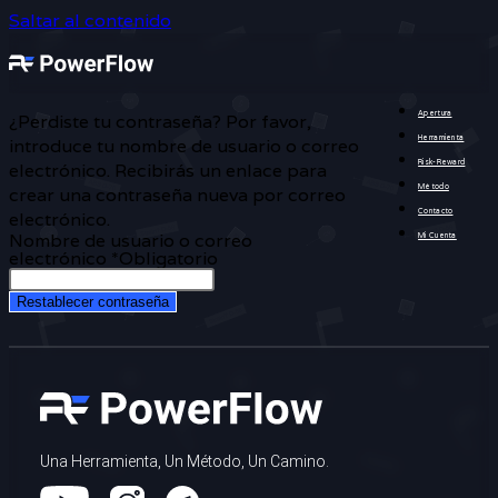
Saltar al contenido
Apertura
¿Perdiste tu contraseña? Por favor,
Herramienta
introduce tu nombre de usuario o correo
Risk-Reward
electrónico. Recibirás un enlace para
Método
crear una contraseña nueva por correo
Contacto
electrónico.
Nombre de usuario o correo
Mi Cuenta
electrónico
*
Obligatorio
Restablecer contraseña
Una Herramienta, Un Método, Un Camino.